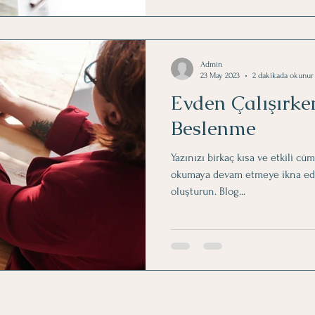
Admin
23 May 2023
2 dakikada okunur
Evden Çalışırken
Beslenme
Yazınızı birkaç kısa ve etkili cü
okumaya devam etmeye ikna eden 
oluşturun. Blog...