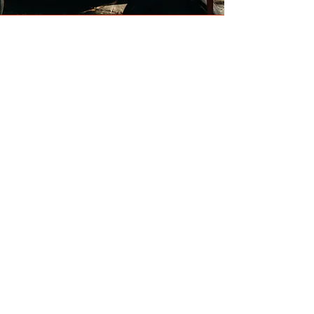
ส่งตรงตลาดคริสต์มาส
ตามธรรมเนียมดั้งเดิม
ให้ถึงบ้าน
นี่คือส่วนของเนื้อหา เพิ่มข้อความของคุณและ
แก้ไขได้ง่ายๆ ที่นี่ เพียงคลิก "แก้ไขข้อความ"
หรือดับเบิลคลิก จากนั้นลงเนื้อหาของคุณ
หรือแก้ไข หรือเปลี่ยนแบบฟอนต์ได้เลย ที่ตรง
นี้เหมาะอย่างยิ่งสำหรับการบอกเล่าเรื่องราว
และแนะนำตัวให้ผู้ใช้รู้จักคุณมากยิ่งขึ้น มาเริ่ม
สร้างสรรค์เนื้อหาของคุณเลย
ตลาดปันฝัน