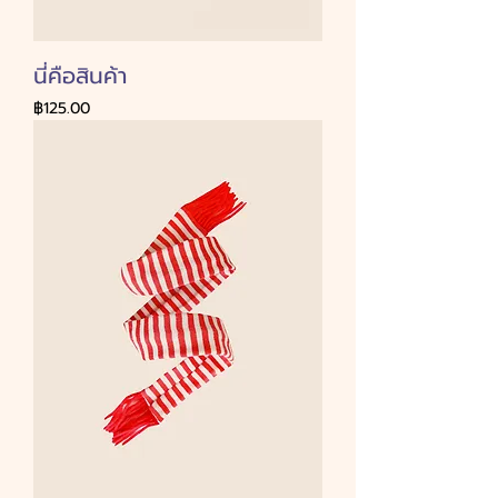
นี่คือสินค้า
ราคา
฿125.00