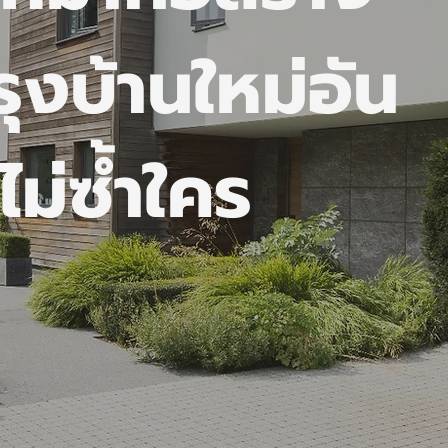
ุงบ้านใหม่อัน
ไม่ซ้ำใคร