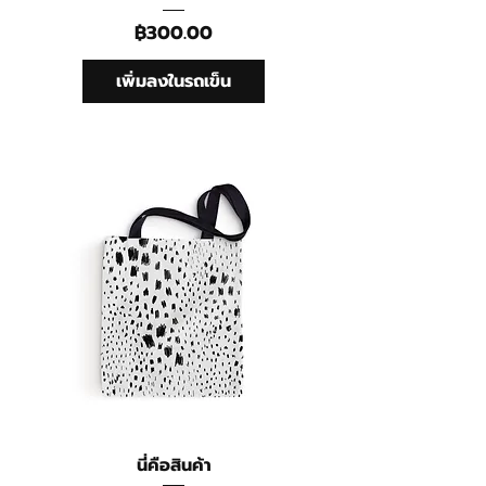
ราคา
฿300.00
เพิ่มลงในรถเข็น
นี่คือสินค้า