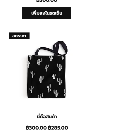
เพิ่มลงในรถเข็น
ลดราคา
นี่คือสินค้า
ราคาปกติ
ราคาขายลด
฿300.00
฿285.00