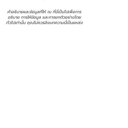
คำอธิบายและข้อมูลที่ให้ ณ ที่นี่เป็นไปเพื่อการ
อธิบาย การให้ข้อมูล และการยกตัวอย่างโดย
ทั่วไปเท่านั้น คุณไม่ควรอิงบทความนี้เป็นแหล่ง
ให้คำปรึกษาหรือข้อแนะนำทางกฎหมายเกี่ยวกับ
สิ่งที่คุณควรกระทำ เราแนะนำให้คุณขอคำ
ปรึกษาทางด้านกฎหมายเพื่อช่วยทำความเข้าใจ
และช่วยในการสร้างนโยบายการรักษาความเป็น
ส่วนตัวของคุณ
นโยบายความเป็นส่วนตัว
© 2035 โดย สุพิชฌาย์ อรวรรณ
ภูมิใจสร้างสรรค์โดย
Wix.com