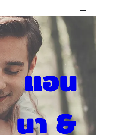
แอน
นา & 