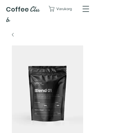
Clu
Coffee
Varukorg
b