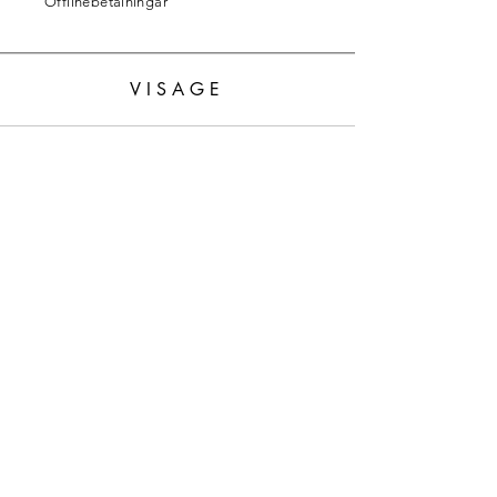
Offlinebetalningar
VISAGE
Butik
Alla produkter
Vuxna
Barn
Policy
Leverans och returer
Butikspolicy