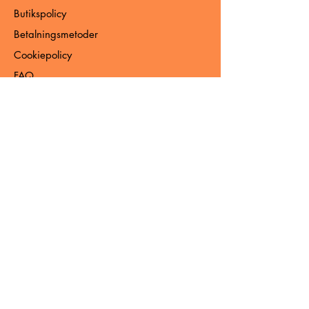
Butikspolicy
Betalningsmetoder
Cookiepolicy
FAQ
Kontakt
Hamngatan 20
111 47 Stockholm
info@minsida.com
08-123 45 67
Sköna nyheter
Prenumerera för nyheter, exklusiva
erbjudanden och begränsade
upplagor