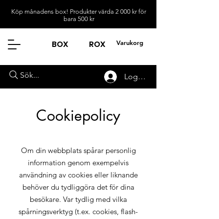
Köp månadens box! Produkter värda 2 000 kr för
bara 500 kr
Varukorg
BOX
ROX
Sök...
Logga in
Cookiepolicy
Om din webbplats spårar personlig
information genom exempelvis
användning av cookies eller liknande
behöver du tydliggöra det för dina
besökare. Var tydlig med vilka
spårningsverktyg (t.ex. cookies, flash-