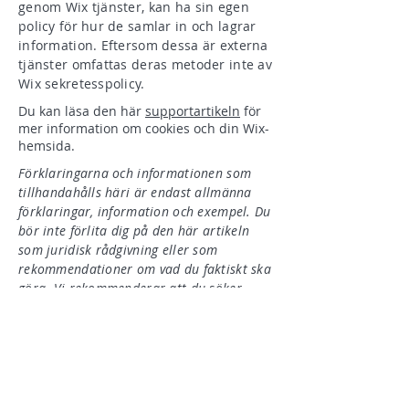
genom Wix tjänster, kan ha sin egen
policy för hur de samlar in och lagrar
information. Eftersom dessa är externa
tjänster omfattas deras metoder inte av
Wix sekretesspolicy.
Du kan läsa den här
supportartikeln
för
mer information om cookies och din Wix-
hemsida.
Förklaringarna och informationen som
tillhandahålls häri är endast allmänna
förklaringar, information och exempel. Du
bör inte förlita dig på den här artikeln
som juridisk rådgivning eller som
rekommendationer om vad du faktiskt ska
göra. Vi rekommenderar att du söker
juridisk rådgivning för att hjälpa dig att
förstå och skriva din cookiepolicy.