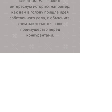
клиентам. Расскажите
интересную историю, например,
как вам в голову пришла идея
собственного дела, и объясните,
в чем заключается ваше
преимущество перед
конкурентами.