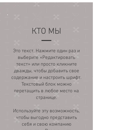
КТО МЫ
Это текст. Нажмите один раз и
выберите «Редактировать
текст» или просто кликните
дважды, чтобы добавить свое
содержание и настроить шрифт.
Текстовый блок можно
перетащить в любое место на
странице.
Используйте эту возможность,
чтобы выгодно представить
себя и свою компанию