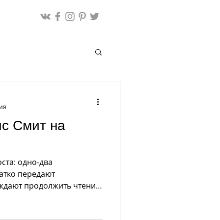
ния
ис Смит на
ста: одно-два
атко передают
ждают продолжить чтение.