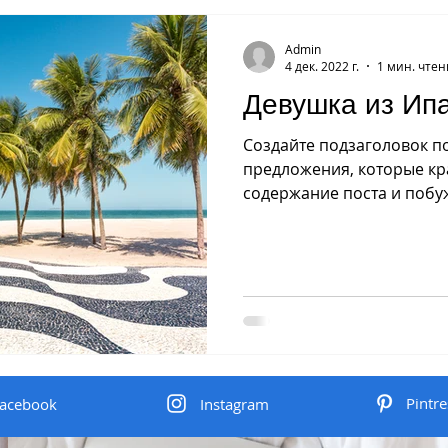
Admin
4 дек. 2022 г.
1 мин. чте
Девушка из Ип
Создайте подзаголовок по
предложения, которые кр
содержание поста и побу
Это текст...
Pintre
acebook
Instagram