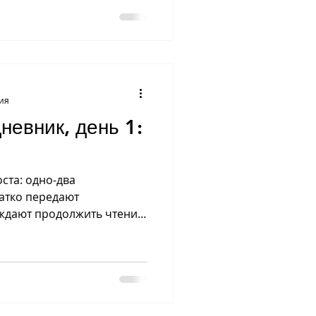
ния
невник, день 1:
ста: одно-два
атко передают
ждают продолжить чтение.