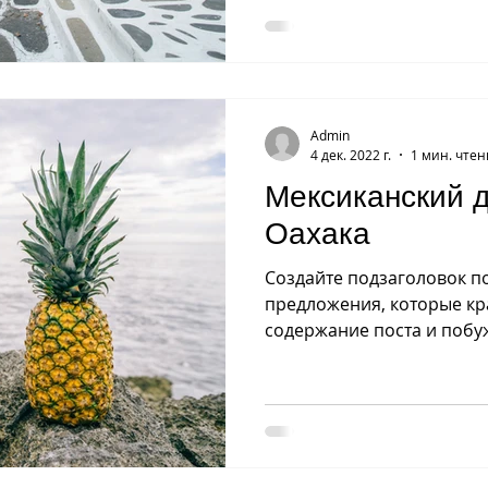
Admin
4 дек. 2022 г.
1 мин. чте
Мексиканский д
Оахака
Создайте подзаголовок по
предложения, которые кр
содержание поста и побу
Это текст...