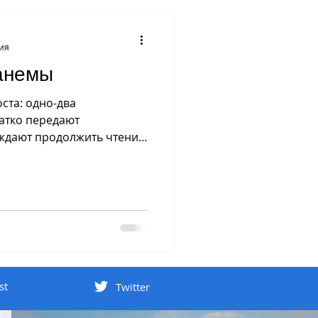
ния
анемы
ста: одно-два
атко передают
ждают продолжить чтение.
st
Twitter