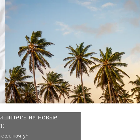
ишитесь на новые
ы:
е эл. почту*