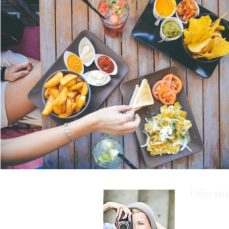
Обо мн
Это текст
«Редактир