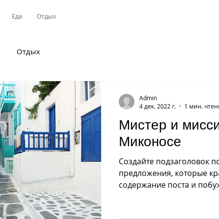
Еда
Отдых
Отдых
Admin
4 дек. 2022 г.
1 мин. чте
Мистер и мисс
Миконосе
Создайте подзаголовок по
предложения, которые кр
содержание поста и побу
Это текст...