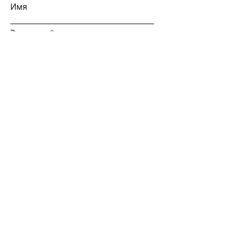
Имя
Эл. почта
Фамилия
Тема
Оставьте сообщение...
Отправить