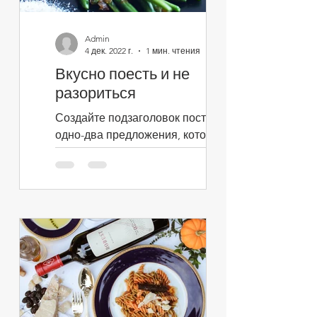
Admin
4 дек. 2022 г.
1 мин. чтения
Вкусно поесть и не
разориться
Создайте подзаголовок поста:
одно-два предложения, которые
кратко передают содержание
поста и побуждают продолжить
чтение. Это текст...