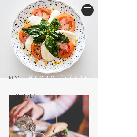
как
ВСЕ
есть
Ирины Годель
Блог
ЗАВТРАКИ