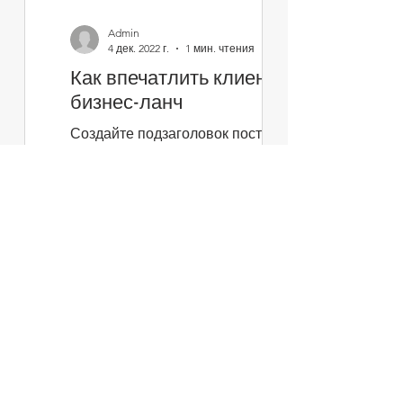
Admin
4 дек. 2022 г.
1 мин. чтения
Как впечатлить клиентов:
бизнес-ланч
Создайте подзаголовок поста:
одно-два предложения, которые
кратко передают содержание
поста и побуждают продолжить
чтение. Это текст...