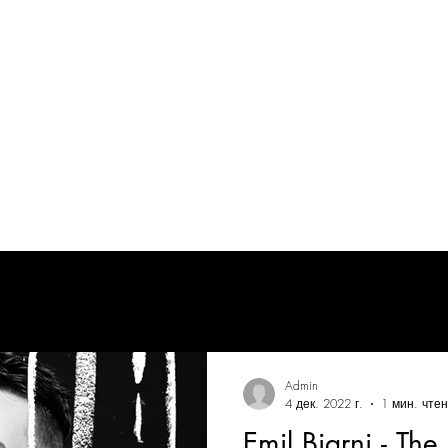
Я
Альбомы
Admin
4 дек. 2022 г.
1 мин. чте
Emil Bjarni - The