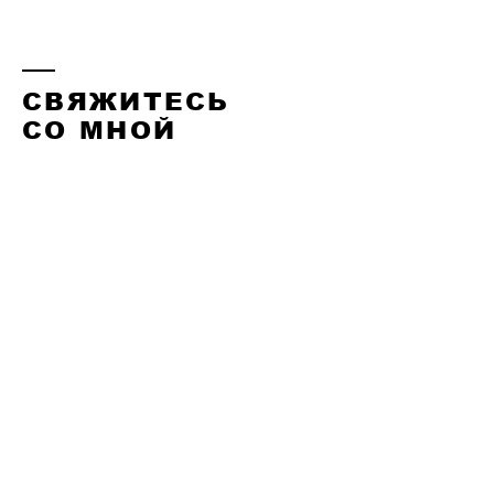
СВЯЖИТЕСЬ
СО МНОЙ
ул. Арбат, 1а, Москва, Россия
Телефон:
+7 (495) 000-00-00
Факс:
+7 (495) 000-00-00
info@mysite.ru
© 2035 Персональный коуч. Сайт