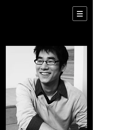
МАКС ВИТОВ
Ф О Т О Г Р А Ф
ОБО МНЕ