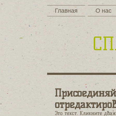
Главная
О нас
​С
Присоединяй
отредактиро
Это текст. Кликните два