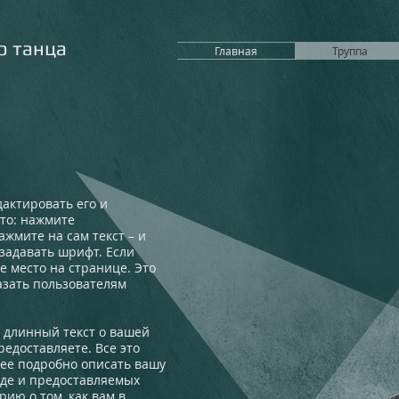
о танца
Главная
Труппа
дактировать его и
сто: нажмите
ажмите на сам текст – и
задавать шрифт. Если
е место на странице. Это
азать пользователям
я длинный текст о вашей
редоставляете. Все это
лее подробно описать вашу
нде и предоставляемых
рию о том, как вам в