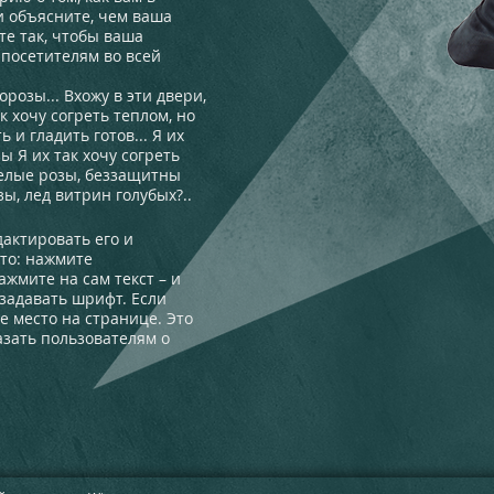
 и объясните, чем ваша
те так, чтобы ваша
 посетителям во всей
орозы... Вхожу в эти двери,
к хочу согреть теплом, но
 и гладить готов... Я их
ы Я их так хочу согреть
белые розы, беззащитны
ы, лед витрин голубых?..​
дактировать его и
сто: нажмите
ажмите на сам текст – и
задавать шрифт. Если
е место на странице. Это
азать пользователям о