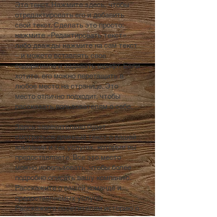
Это текст. Нажмите здесь, чтобы
отредактировать его и добавить
свой текст. Сделать это просто:
нажмите «Редактировать текст»
либо дважды нажмите на сам текст
– и можете вставлять свое
содержимое и задавать шрифт. Если
хотите, его можно перетащить в
любое место на странице. Это
место отлично подходит, чтобы
рассказать пользователям о себе.
Здесь замечательно будет
смотреться длинный текст о вашей
компании и тех услугах, которые вы
предоставляете. Все это место
можно использовать, чтобы более
подробно описать вашу компанию.
Расскажите о вашей команде и
предоставляемых услугах.
Расскажите посетителям историю о