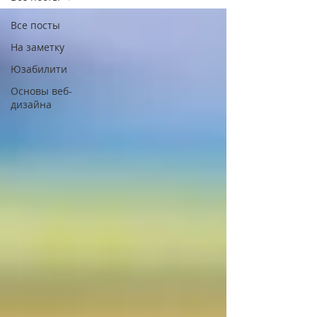
Все посты
На заметку
Юзабилити
Основы веб-
дизайна