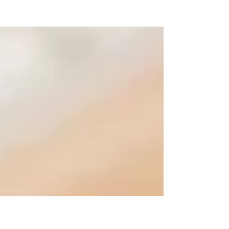
Создайте подзаголовок поста: одно-два
предложения, которые кратко передают
содержание поста и побуждают продолжить
чтение. Это текст...