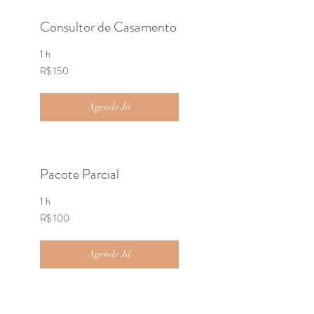
Consultor de Casamento
1 h
150
R$ 150
Reais
brasileiros
Agende Já
Pacote Parcial
1 h
100
R$ 100
Reais
brasileiros
Agende Já