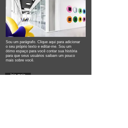
Sou um parágrafo. Clique aqui para adicionar
o seu próprio texto e editar-me. Sou um
ótimo espaço para você contar sua história
para que seus usuários saibam um pouco
mais sobre você.
leia mais
E AÍ?
PROJETOS ATUAIS
Sou um parágrafo. Clique aqui para adicionar o
seu próprio texto e editar-me. Sou um ótimo