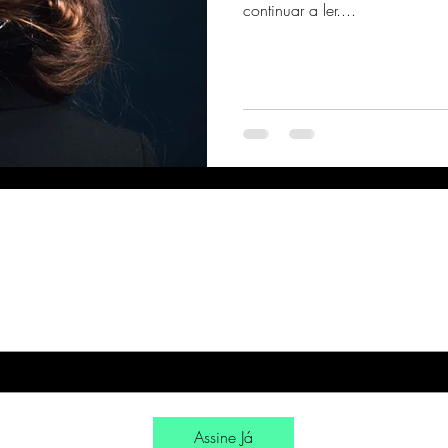
continuar a ler....
mail
*
Assine nossa newsletter
*
Assine Já