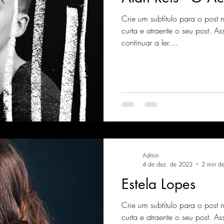
Crie um subtítulo para o post
curta e atraente o seu post. As
continuar a ler....
Admin
4 de dez. de 2022
2 min de 
Estela Lopes
Crie um subtítulo para o post
curta e atraente o seu post. As