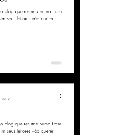
 no blog que resuma numa frase
sim seus leitores vão querer
leitura
 no blog que resume numa frase
sim seus leitores vão querer