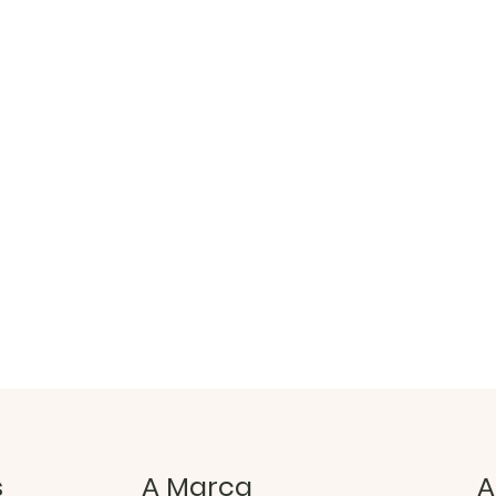
s
A Marca
A