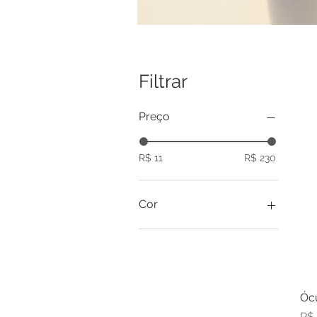
Filtrar
Preço
R$ 11
R$ 230
Cor
Óc
Pr
R$