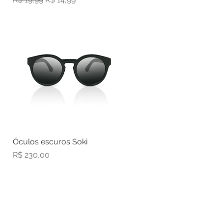
Óculos escuros Soki
Visualização rápida
Preço
R$ 230,00