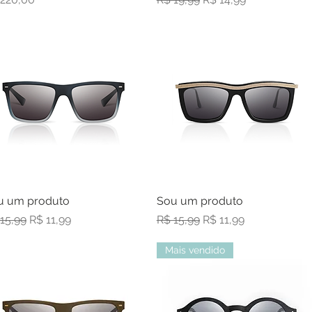
u um produto
Visualização rápida
Sou um produto
Visualização rápida
ço normal
Preço promocional
Preço normal
Preço promocional
15,99
R$ 11,99
R$ 15,99
R$ 11,99
Mais vendido