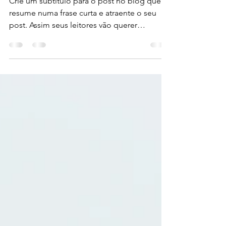
4 de dez. de 2022
1 min de leitura
Tempo de mudanças
Crie um subtítulo para o post no blog que
resume numa frase curta e atraente o seu
post. Assim seus leitores vão querer
continuar a ler....