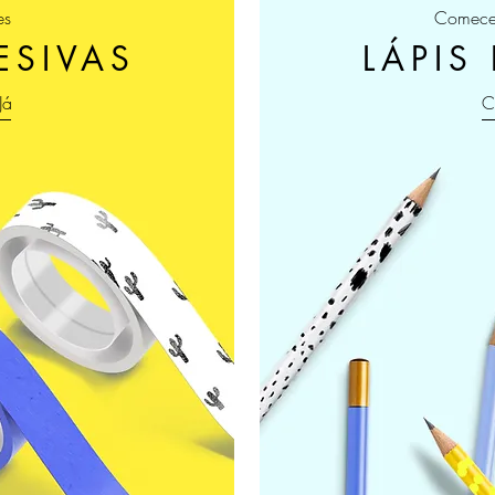
es
Comece 
ESIVAS
LÁPIS
Já
C