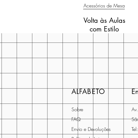
Acessórios de Mesa
Volta às Aulas
com Estilo
ALFABETO
E
Sobre
Av
FAQ
Sã
Envio e Devoluções
Te