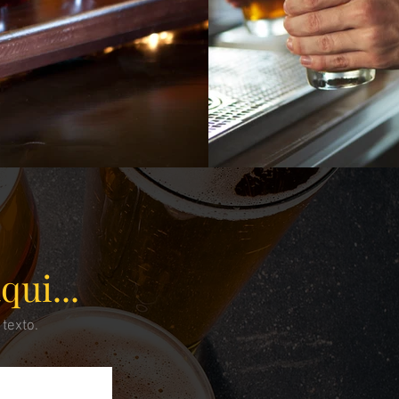
qui...
texto.