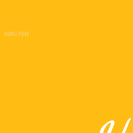
HONU POKE
Ho