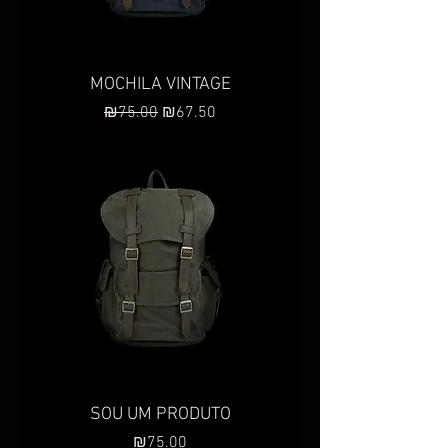
MOCHILA VINTAGE
Preço normal
Preço promocional
₪75.00
₪67.50
SOU UM PRODUTO
Preço
₪75.00