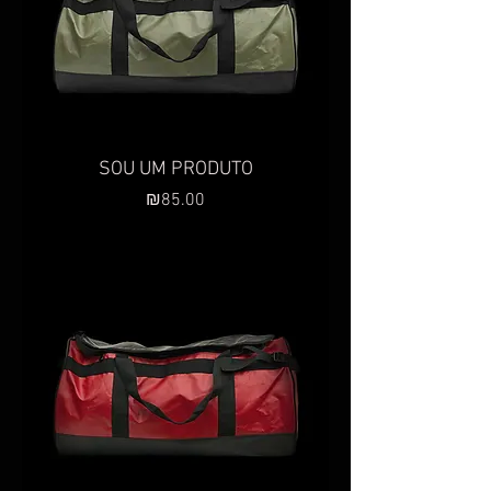
SOU UM PRODUTO
Preço
₪85.00