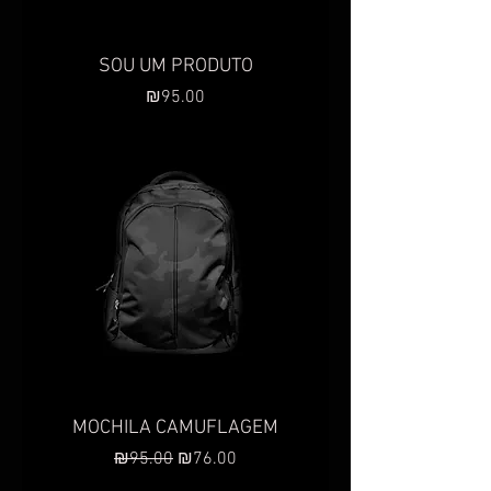
SOU UM PRODUTO
Preço
₪95.00
MOCHILA CAMUFLAGEM
Preço normal
Preço promocional
₪95.00
₪76.00