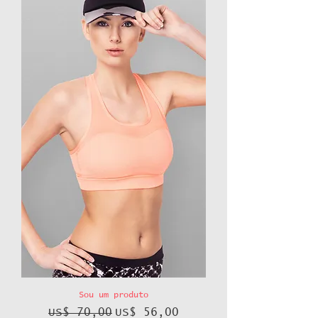
Sou um produto
Preço normal
Preço promocional
US$ 70,00
US$ 56,00