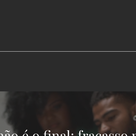
ão é o final; fracasso n