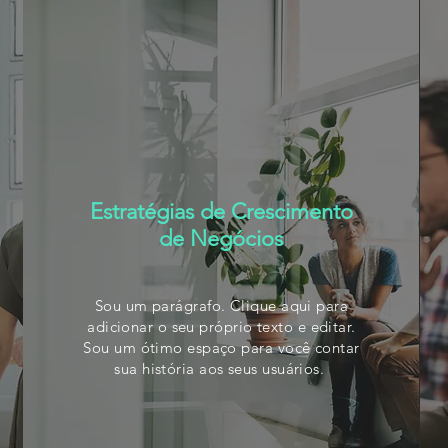
Estratégias de Crescimento
de Negócios
Sou um parágrafo. Clique aqui para
adicionar o seu próprio texto e editar.
Sou um ótimo espaço para você contar
sua história aos
seus usuários.