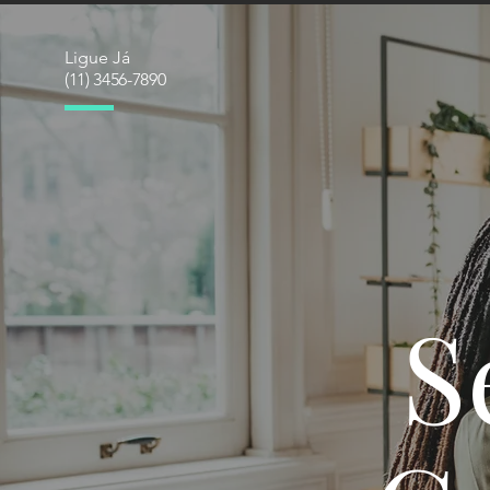
Ligue Já
(11) 3456-7890
S