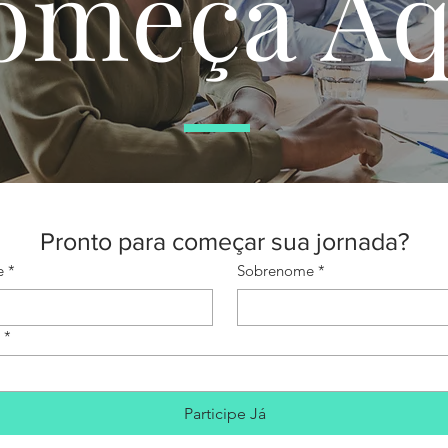
omeça Aq
Pronto para começar sua jornada?
e
*
Sobrenome
*
*
Participe Já