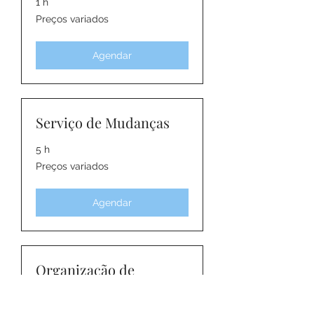
1 h
Preços
Preços variados
variados
Agendar
Serviço de Mudanças
5 h
Preços
Preços variados
variados
Agendar
Organização de
Cozinha