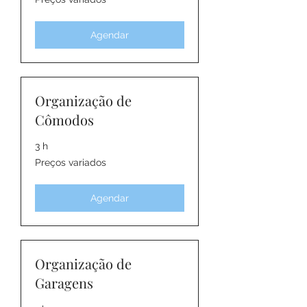
variados
Agendar
Organização de
Cômodos
3 h
Preços
Preços variados
variados
Agendar
Organização de
Garagens