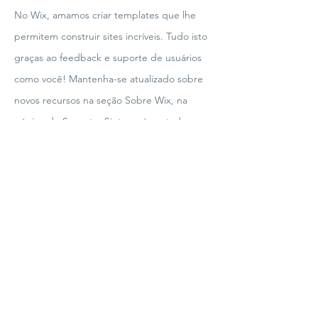
No Wix, amamos criar templates que lhe
permitem construir sites incríveis. Tudo isto
graças ao feedback e suporte de usuários
como você! Mantenha-se atualizado sobre
novos recursos na seção Sobre Wix, na
página de Suporte. Sinta-se à vontade para
dar-nos a sua opinião e feedback no Fórum
Wix Responde.
Não perca!