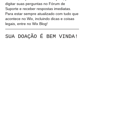
digitar suas perguntas no Fórum de
Suporte e receber respostas imediatas.
Para estar sempre atualizado com tudo que
acontece no Wix, incluindo dicas e coisas
legais, entre no Wix Blog!
SUA DOAÇÃO É BEM VINDA!
DOE
Ligue:
0800-000-0000
Endereço:
Av. Bernardino De Campos 98
São Paulo/SP