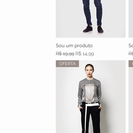
Sou um produto
Visualização rápida
S
Preço normal
Preço promocional
P
R$ 19,99
R$ 14,99
R$
OFERTA