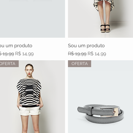
ou um produto
Visualização rápida
Sou um produto
Visualização rápida
reço normal
Preço promocional
Preço normal
Preço promocional
 19,99
R$ 14,99
R$ 19,99
R$ 14,99
OFERTA
OFERTA