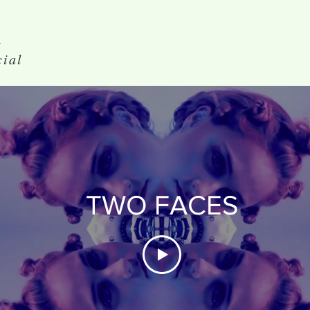
 -
cial
TWO FACES