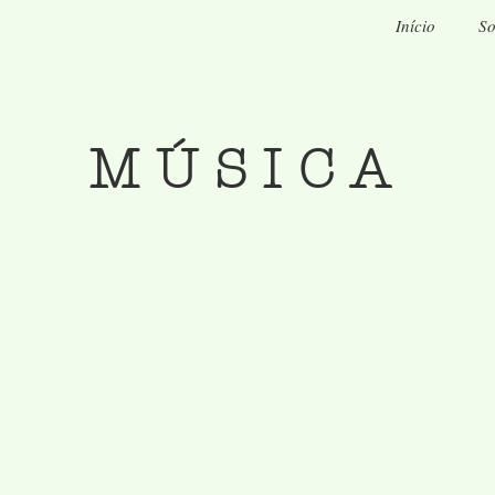
Início
So
MÚSICA