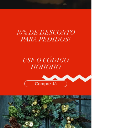
10% DE DESCONTO
PARA PEDIDOS!
USE O CÓDIGO
HOHOHO
Compre Já