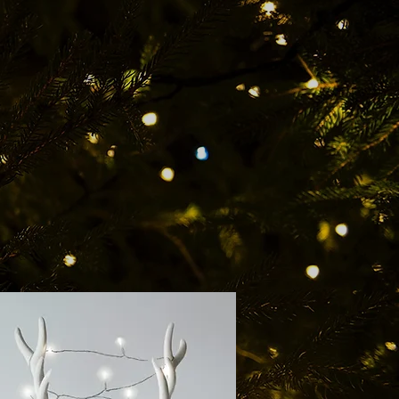
as
TAL