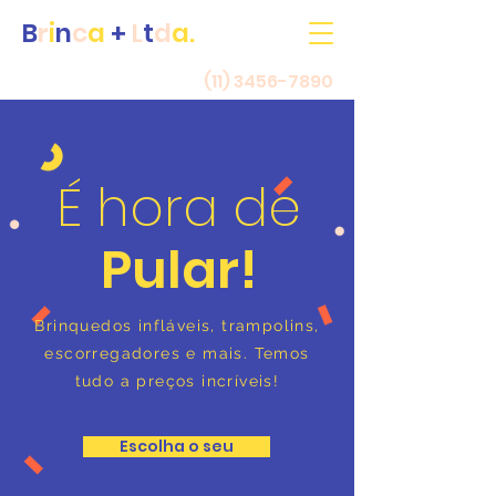
B
r
i
n
c
a
+
L
t
d
a.
(11) 3456-7890
É hora de
Pular!
Brinquedos infláveis, trampolins,
escorregadores e mais. Temos
tudo a preços incríveis!
Escolha o seu