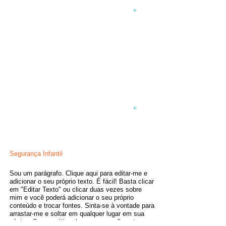
12 de Julho, 2035
+
SOU UM TÍTULO
Sou um parágrafo. Clique aqui para
adicionar o seu próprio texto e editar-
me. Conte um pouco mais sobre você
para seus clientes.
+
12 de Julho, 2035
Segurança Infantil
Sou um parágrafo. Clique aqui para editar-me e
adicionar o seu próprio texto. É fácil! Basta clicar
em "Editar Texto" ou clicar duas vezes sobre
mim e você poderá adicionar o seu próprio
conteúdo e trocar fontes. Sinta-se à vontade para
arrastar-me e soltar em qualquer lugar em sua
página. Sou um ótimo lugar para você contar sua