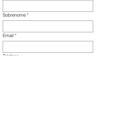
Sobrenome
*
Email
*
Telefone
Insira sua mensagem
Enviar