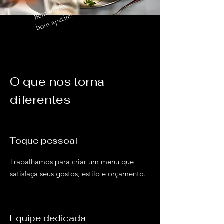
m-
vi
n
d
o,
b
o
m
a
p
etit
B
e
e!
O que nos torna
diferentes
Toque pessoal
Trabalhamos para criar um menu que
satisfaça seus gostos, estilo e orçamento.
Equipe dedicada