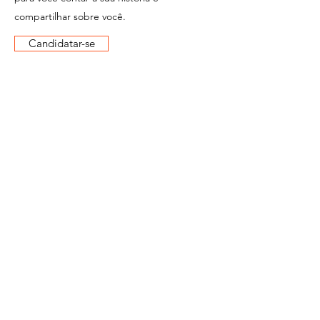
compartilhar sobre você.
Candidatar-se
MCR
Construções
Sede
Rua Prates, 194,
Bom Retiro, São Paulo - SP,
01121-000
Redes Sociais
(11) 3456-7890