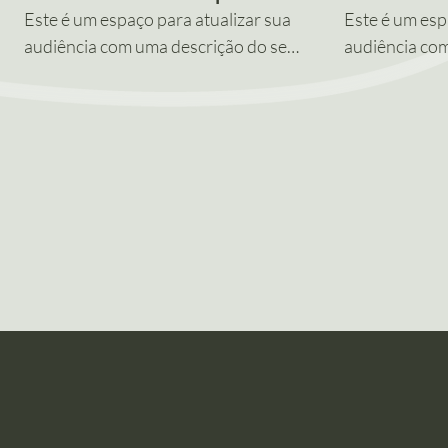
Este é um espaço para atualizar sua
Este é um esp
audiência com uma descrição do seu
audiência co
vídeo. Insira informações sobre o
vídeo. Insira
conteúdo do vídeo, quem produziu,
conteúdo do 
onde foi filmado e porque ele é
onde foi filma
imperdível. Lembre-se que esta é
imperdível. L
uma vitrine para seu trabalho
uma vitrine p
profissional. Deixe seu conteúdo
profissional.
atrativo para envolver os
atrativo para
espectadores para que queiram
espectadores
assistir seu vídeo de novo.
assistir seu v