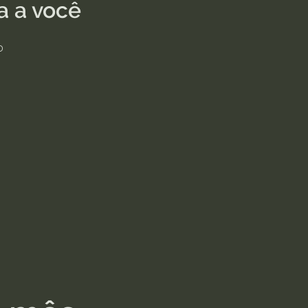
a a você
o