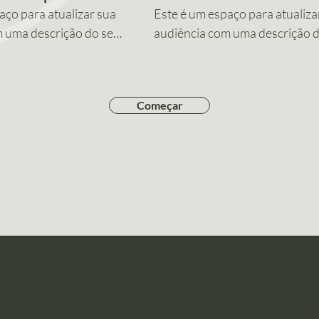
aço para atualizar sua
Este é um espaço para atualiza
m uma descrição do seu
audiência com uma descrição 
 informações sobre o
vídeo. Insira informações sobr
vídeo, quem produziu,
conteúdo do vídeo, quem prod
do e porque ele é
onde foi filmado e porque ele é
Começar
embre-se que esta é
imperdível. Lembre-se que esta
ara seu trabalho
uma vitrine para seu trabalho
 Deixe seu conteúdo
profissional. Deixe seu conteú
 envolver os
atrativo para envolver os
 para que queiram
espectadores para que queira
ídeo de novo.
assistir seu vídeo de novo.