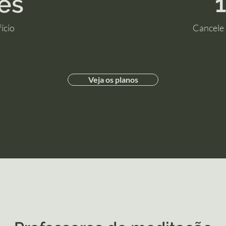
es
ício
Cancele
Veja os planos