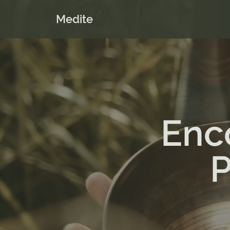
Medite
Enco
P