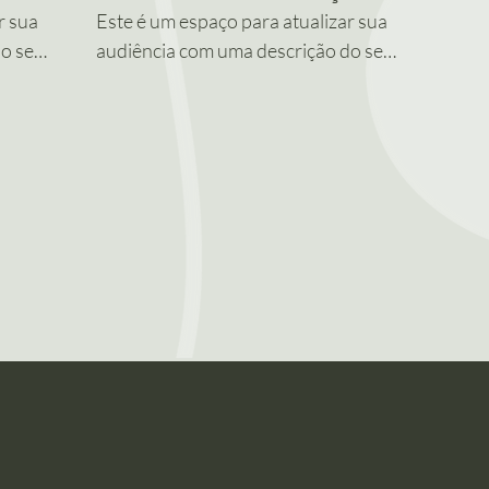
r sua
Este é um espaço para atualizar sua
do seu
audiência com uma descrição do seu
e o
vídeo. Insira informações sobre o
uziu,
conteúdo do vídeo, quem produziu,
onde foi filmado e porque ele é
 é
imperdível. Lembre-se que esta é
uma vitrine para seu trabalho
do
profissional. Deixe seu conteúdo
atrativo para envolver os
m
espectadores para que queiram
assistir seu vídeo de novo.