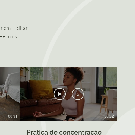
ar em "Editar
e e mais.
$
00:31
00:32
Prática de concentração