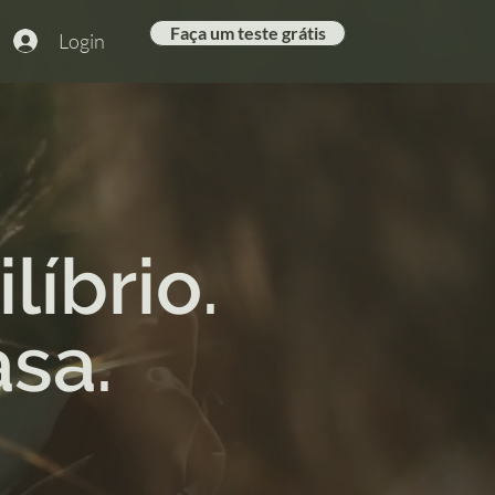
Faça um teste grátis
Login
líbrio.
sa.