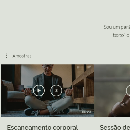
Sou um parág
texto" o
Amostras
$
00:23
Escaneamento corporal
Sessão de