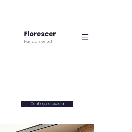
Florescer
Fundamental
Volta às aulas
Damos boas-vindas
aos nossos alunos
Conheça a escola