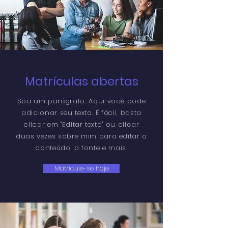
Matrículas abertas
Sou um parágrafo. Aqui você pode
adicionar seu texto. É fácil, basta
clicar em "Editar texto" ou clicar
duas vezes sobre mim para editar o
conteúdo, a fonte e mais.
Matricule-se hoje