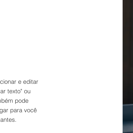
ionar e editar
ar texto" ou
ambém pode
ugar para você
tantes.