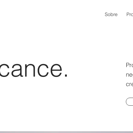
Sobre
Pr
lcance.
Pr
ne
cr