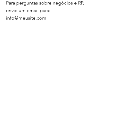
Para perguntas sobre negócios e RP,
envie um email para:
info@meusite.com
Você também pode falar diretamente
comigo
Nome
*
Sobrenome
*
Email
*
Assunto